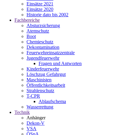
Einsätze 2021
Einsätze 2020
Historie dato bis 2002
Fachbereiche
Absturzsicherung
Atemschutz
Boot
Chemieschutz
Dekontamination
Feuerwehreinsatzzentrale
Jugendfeuerwehr
Fragen und Antworten
Kinderfeuerwehr
Löschzug Gefahrgut
Maschinisten
Öffentlichkeitsarbeit
Strahlenschutz
T-CPR
Ablaufschema
Wasserrettung
Technik
Anhänger
Dekon-V
VSA
ÖSpA