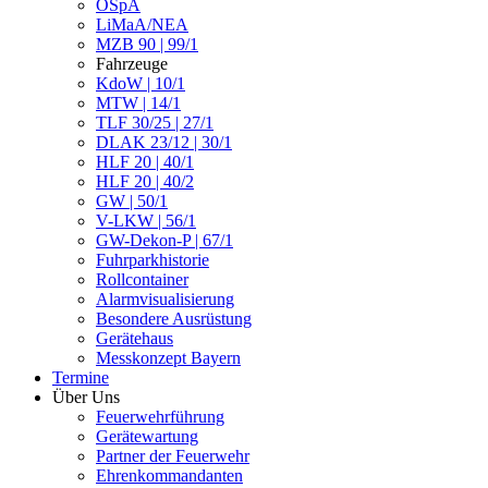
ÖSpA
LiMaA/NEA
MZB 90 | 99/1
Fahrzeuge
KdoW | 10/1
MTW | 14/1
TLF 30/25 | 27/1
DLAK 23/12 | 30/1
HLF 20 | 40/1
HLF 20 | 40/2
GW | 50/1
V-LKW | 56/1
GW-Dekon-P | 67/1
Fuhrparkhistorie
Rollcontainer
Alarmvisualisierung
Besondere Ausrüstung
Gerätehaus
Messkonzept Bayern
Termine
Über Uns
Feuerwehrführung
Gerätewartung
Partner der Feuerwehr
Ehrenkommandanten