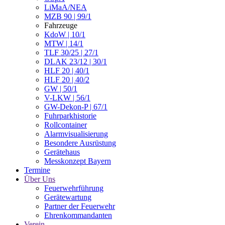
LiMaA/NEA
MZB 90 | 99/1
Fahrzeuge
KdoW | 10/1
MTW | 14/1
TLF 30/25 | 27/1
DLAK 23/12 | 30/1
HLF 20 | 40/1
HLF 20 | 40/2
GW | 50/1
V-LKW | 56/1
GW-Dekon-P | 67/1
Fuhrparkhistorie
Rollcontainer
Alarmvisualisierung
Besondere Ausrüstung
Gerätehaus
Messkonzept Bayern
Termine
Über Uns
Feuerwehrführung
Gerätewartung
Partner der Feuerwehr
Ehrenkommandanten
Verein