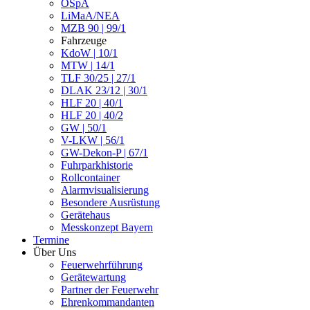
ÖSpA
LiMaA/NEA
MZB 90 | 99/1
Fahrzeuge
KdoW | 10/1
MTW | 14/1
TLF 30/25 | 27/1
DLAK 23/12 | 30/1
HLF 20 | 40/1
HLF 20 | 40/2
GW | 50/1
V-LKW | 56/1
GW-Dekon-P | 67/1
Fuhrparkhistorie
Rollcontainer
Alarmvisualisierung
Besondere Ausrüstung
Gerätehaus
Messkonzept Bayern
Termine
Über Uns
Feuerwehrführung
Gerätewartung
Partner der Feuerwehr
Ehrenkommandanten