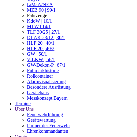
LiMaA/NEA
MZB 90 | 99/1
Fahrzeuge
KdoW | 10/1
MTW | 14/1
TLF 30/25 | 27/1
DLAK 23/12 | 30/1
HLF 20 | 40/1
HLF 20 | 40/2
GW | 50/1
V-LKW | 56/1
GW-Dekon-P | 67/1
Fuhrparkhistorie
Rollcontainer
Alarmvisualisierung
Besondere Ausrüstung
Gerätehaus
Messkonzept Bayern
Termine
Über Uns
Feuerwehrführung
Gerätewartung
Partner der Feuerwehr
Ehrenkommandanten
Verein