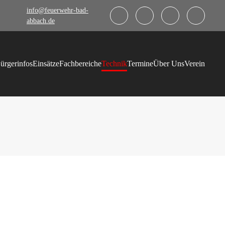
info@feuerwehr-bad-
abbach.de
ürgerinfos
Einsätze
Fachbereiche
Technik
Termine
Über Uns
Verein