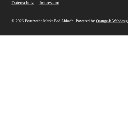
Datenschutz
Impressum
©
2026
Feuerwehr Markt Bad Abbach. Powered by
Orange-b Webdesig