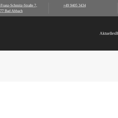
-Franz-Schmitz-Straße 7,
+49 9405 3434
77 Bad Abbach
Aktuelles
B