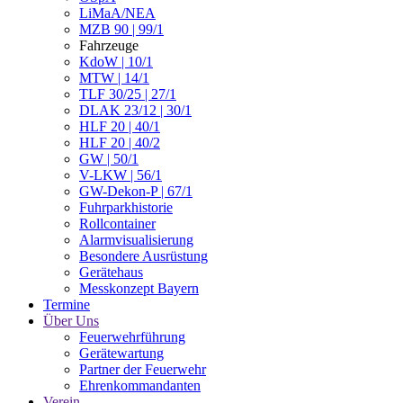
LiMaA/NEA
MZB 90 | 99/1
Fahrzeuge
KdoW | 10/1
MTW | 14/1
TLF 30/25 | 27/1
DLAK 23/12 | 30/1
HLF 20 | 40/1
HLF 20 | 40/2
GW | 50/1
V-LKW | 56/1
GW-Dekon-P | 67/1
Fuhrparkhistorie
Rollcontainer
Alarmvisualisierung
Besondere Ausrüstung
Gerätehaus
Messkonzept Bayern
Termine
Über Uns
Feuerwehrführung
Gerätewartung
Partner der Feuerwehr
Ehrenkommandanten
Verein