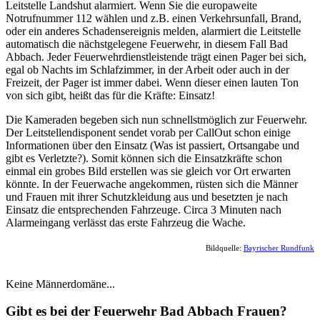
Leitstelle Landshut alarmiert. Wenn Sie die europaweite
Notrufnummer 112 wählen und z.B. einen Verkehrsunfall, Brand,
oder ein anderes Schadensereignis melden, alarmiert die Leitstelle
automatisch die nächstgelegene Feuerwehr, in diesem Fall Bad
Abbach. Jeder Feuerwehrdienstleistende trägt einen Pager bei sich,
egal ob Nachts im Schlafzimmer, in der Arbeit oder auch in der
Freizeit, der Pager ist immer dabei. Wenn dieser einen lauten Ton
von sich gibt, heißt das für die Kräfte: Einsatz!
Die Kameraden begeben sich nun schnellstmöglich zur Feuerwehr.
Der Leitstellendisponent sendet vorab per CallOut schon einige
Informationen über den Einsatz (Was ist passiert, Ortsangabe und
gibt es Verletzte?). Somit können sich die Einsatzkräfte schon
einmal ein grobes Bild erstellen was sie gleich vor Ort erwarten
könnte. In der Feuerwache angekommen, rüsten sich die Männer
und Frauen mit ihrer Schutzkleidung aus und besetzten je nach
Einsatz die entsprechenden Fahrzeuge. Circa 3 Minuten nach
Alarmeingang verlässt das erste Fahrzeug die Wache.
Bildquelle:
Bayrischer Rundfunk
Keine Männerdomäne...
Gibt es bei der Feuerwehr Bad Abbach Frauen?