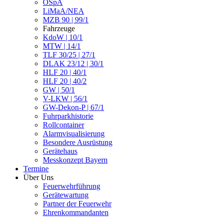
ÖSpA
LiMaA/NEA
MZB 90 | 99/1
Fahrzeuge
KdoW | 10/1
MTW | 14/1
TLF 30/25 | 27/1
DLAK 23/12 | 30/1
HLF 20 | 40/1
HLF 20 | 40/2
GW | 50/1
V-LKW | 56/1
GW-Dekon-P | 67/1
Fuhrparkhistorie
Rollcontainer
Alarmvisualisierung
Besondere Ausrüstung
Gerätehaus
Messkonzept Bayern
Termine
Über Uns
Feuerwehrführung
Gerätewartung
Partner der Feuerwehr
Ehrenkommandanten