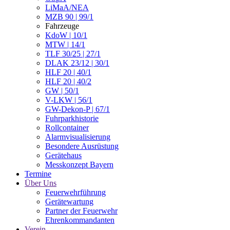
LiMaA/NEA
MZB 90 | 99/1
Fahrzeuge
KdoW | 10/1
MTW | 14/1
TLF 30/25 | 27/1
DLAK 23/12 | 30/1
HLF 20 | 40/1
HLF 20 | 40/2
GW | 50/1
V-LKW | 56/1
GW-Dekon-P | 67/1
Fuhrparkhistorie
Rollcontainer
Alarmvisualisierung
Besondere Ausrüstung
Gerätehaus
Messkonzept Bayern
Termine
Über Uns
Feuerwehrführung
Gerätewartung
Partner der Feuerwehr
Ehrenkommandanten
Verein