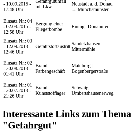
Gefahrgutunfall
- 10.09.2015 -
Neustadt a. d. Donau
mit Lkw
17:48 Uhr
→ Münchsmünster
Einsatz Nr.: 04
Bergung einer
- 02.09.2015 -
Eining | Donauufer
Fliegerbombe
12:58 Uhr
Einsatz Nr.: 03
Sandelzhausen |
- 12.09.2013 -
Gefahrstoffaustritt
Mittermühle
12:46 Uhr
Einsatz Nr.: 02
Brand
Mainburg |
- 30.08.2013 -
Farbengeschäft
Bogenbergerstraße
01:41 Uhr
Einsatz Nr.: 01
Brand
Schwaig |
- 20.07.2013 -
Kunststofflager
Umbertshausenerweg
21:26 Uhr
Interessante Links zum Thema
"Gefahrgut"