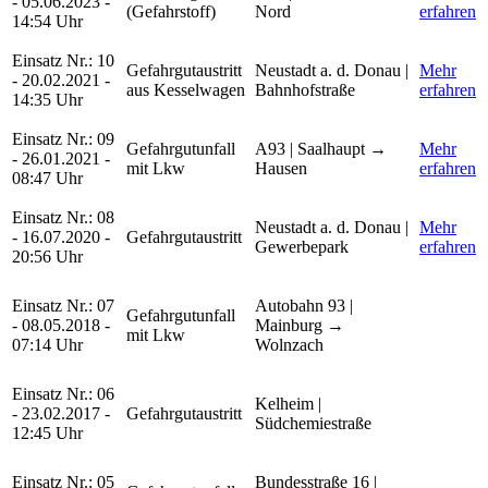
- 05.06.2023 -
(Gefahrstoff)
Nord
erfahren
14:54 Uhr
Einsatz Nr.: 10
Gefahrgutaustritt
Neustadt a. d. Donau |
Mehr
- 20.02.2021 -
aus Kesselwagen
Bahnhofstraße
erfahren
14:35 Uhr
Einsatz Nr.: 09
Gefahrgutunfall
A93 | Saalhaupt →
Mehr
- 26.01.2021 -
mit Lkw
Hausen
erfahren
08:47 Uhr
Einsatz Nr.: 08
Neustadt a. d. Donau |
Mehr
- 16.07.2020 -
Gefahrgutaustritt
Gewerbepark
erfahren
20:56 Uhr
Einsatz Nr.: 07
Autobahn 93 |
Gefahrgutunfall
- 08.05.2018 -
Mainburg →
mit Lkw
07:14 Uhr
Wolnzach
Einsatz Nr.: 06
Kelheim |
- 23.02.2017 -
Gefahrgutaustritt
Südchemiestraße
12:45 Uhr
Einsatz Nr.: 05
Bundesstraße 16 |