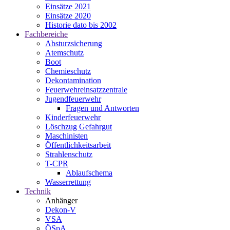
Einsätze 2021
Einsätze 2020
Historie dato bis 2002
Fachbereiche
Absturzsicherung
Atemschutz
Boot
Chemieschutz
Dekontamination
Feuerwehreinsatzzentrale
Jugendfeuerwehr
Fragen und Antworten
Kinderfeuerwehr
Löschzug Gefahrgut
Maschinisten
Öffentlichkeitsarbeit
Strahlenschutz
T-CPR
Ablaufschema
Wasserrettung
Technik
Anhänger
Dekon-V
VSA
ÖSpA