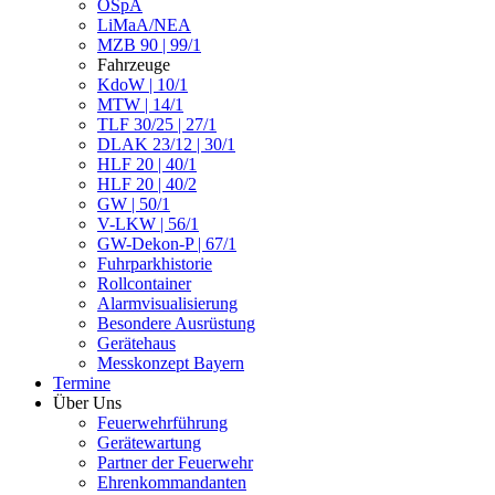
ÖSpA
LiMaA/NEA
MZB 90 | 99/1
Fahrzeuge
KdoW | 10/1
MTW | 14/1
TLF 30/25 | 27/1
DLAK 23/12 | 30/1
HLF 20 | 40/1
HLF 20 | 40/2
GW | 50/1
V-LKW | 56/1
GW-Dekon-P | 67/1
Fuhrparkhistorie
Rollcontainer
Alarmvisualisierung
Besondere Ausrüstung
Gerätehaus
Messkonzept Bayern
Termine
Über Uns
Feuerwehrführung
Gerätewartung
Partner der Feuerwehr
Ehrenkommandanten