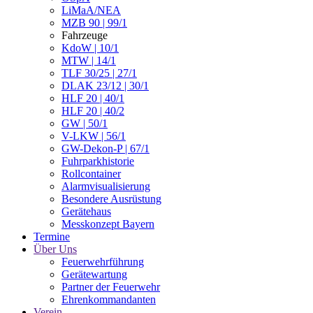
LiMaA/NEA
MZB 90 | 99/1
Fahrzeuge
KdoW | 10/1
MTW | 14/1
TLF 30/25 | 27/1
DLAK 23/12 | 30/1
HLF 20 | 40/1
HLF 20 | 40/2
GW | 50/1
V-LKW | 56/1
GW-Dekon-P | 67/1
Fuhrparkhistorie
Rollcontainer
Alarmvisualisierung
Besondere Ausrüstung
Gerätehaus
Messkonzept Bayern
Termine
Über Uns
Feuerwehrführung
Gerätewartung
Partner der Feuerwehr
Ehrenkommandanten
Verein