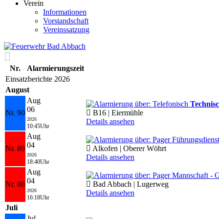
Verein
Informationen
Vorstandschaft
Vereinssatzung
Nr.
Alarmierungszeit
Einsatzberichte 2026
August
Aug
Technisc
06
Nr. 90
B16 | Eiermühle
2026
Details ansehen
10:45Uhr
Aug
04
Nr. 89
Alkofen | Oberer Wöhrt
2026
Details ansehen
18:40Uhr
Aug
04
Nr. 88
Bad Abbach | Lugerweg
2026
Details ansehen
16:18Uhr
Juli
Jul