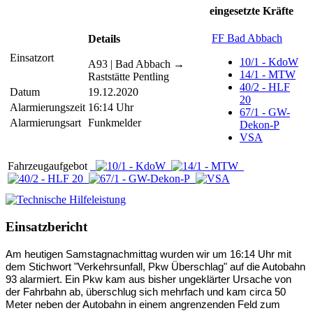
eingesetzte Kräfte
FF Bad Abbach
Details
Einsatzort
10/1 - KdoW
A93 | Bad Abbach →
14/1 - MTW
Raststätte Pentling
40/2 - HLF
Datum
19.12.2020
20
Alarmierungszeit
16:14 Uhr
67/1 - GW-
Alarmierungsart
Funkmelder
Dekon-P
VSA
Fahrzeugaufgebot
Einsatzbericht
Am heutigen Samstagnachmittag wurden wir um 16:14 Uhr mit
dem Stichwort "Verkehrsunfall, Pkw Überschlag" auf die Autobahn
93 alarmiert. Ein Pkw kam aus bisher ungeklärter Ursache von
der Fahrbahn ab, überschlug sich mehrfach und kam circa 50
Meter neben der Autobahn in einem angrenzenden Feld zum