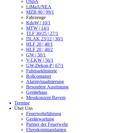
ÖSpA
LiMaA/NEA
MZB 90 | 99/1
Fahrzeuge
KdoW | 10/1
MTW | 14/1
TLF 30/25 | 27/1
DLAK 23/12 | 30/1
HLF 20 | 40/1
HLF 20 | 40/2
GW | 50/1
V-LKW | 56/1
GW-Dekon-P | 67/1
Fuhrparkhistorie
Rollcontainer
Alarmvisualisierung
Besondere Ausrüstung
Gerätehaus
Messkonzept Bayern
Termine
Über Uns
Feuerwehrführung
Gerätewartung
Partner der Feuerwehr
Ehrenkommandanten