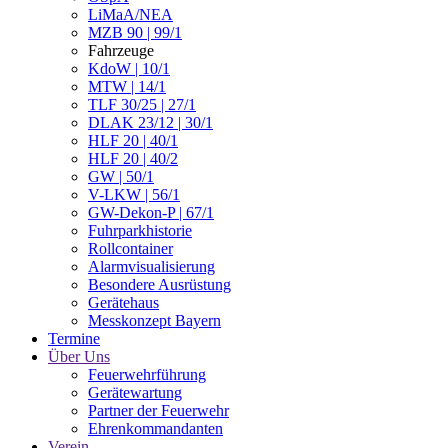
LiMaA/NEA
MZB 90 | 99/1
Fahrzeuge
KdoW | 10/1
MTW | 14/1
TLF 30/25 | 27/1
DLAK 23/12 | 30/1
HLF 20 | 40/1
HLF 20 | 40/2
GW | 50/1
V-LKW | 56/1
GW-Dekon-P | 67/1
Fuhrparkhistorie
Rollcontainer
Alarmvisualisierung
Besondere Ausrüstung
Gerätehaus
Messkonzept Bayern
Termine
Über Uns
Feuerwehrführung
Gerätewartung
Partner der Feuerwehr
Ehrenkommandanten
Verein