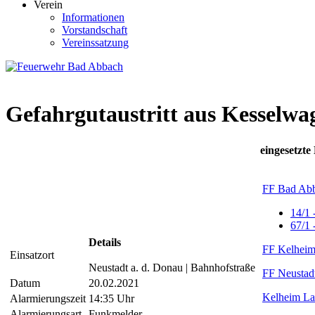
Verein
Informationen
Vorstandschaft
Vereinssatzung
Gefahrgutaustritt aus Kesselwa
eingesetzte
FF Bad Ab
14/1
67/1
Details
FF Kelheim
Einsatzort
Neustadt a. d. Donau | Bahnhofstraße
FF Neustadt
Datum
20.02.2021
Kelheim La
Alarmierungszeit
14:35 Uhr
Alarmierungsart
Funkmelder