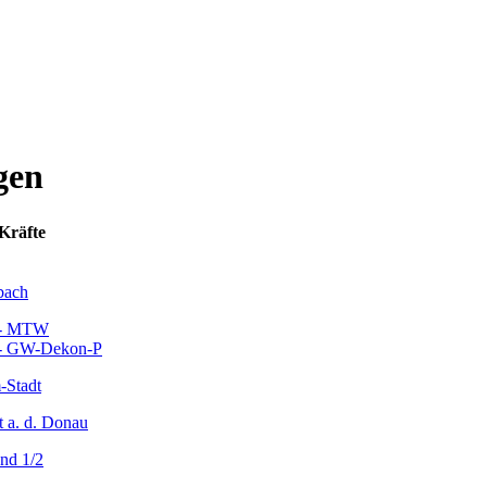
gen
 Kräfte
bach
 - MTW
 - GW-Dekon-P
-Stadt
 a. d. Donau
nd 1/2