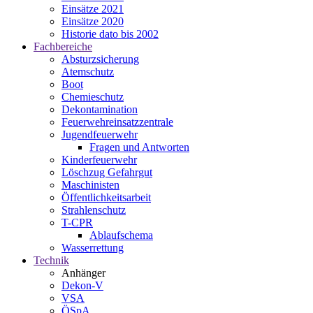
Einsätze 2021
Einsätze 2020
Historie dato bis 2002
Fachbereiche
Absturzsicherung
Atemschutz
Boot
Chemieschutz
Dekontamination
Feuerwehreinsatzzentrale
Jugendfeuerwehr
Fragen und Antworten
Kinderfeuerwehr
Löschzug Gefahrgut
Maschinisten
Öffentlichkeitsarbeit
Strahlenschutz
T-CPR
Ablaufschema
Wasserrettung
Technik
Anhänger
Dekon-V
VSA
ÖSpA