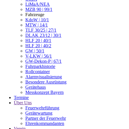
LiMaA/NEA
MZB 90 | 99/1
Fahrzeuge
KdoW | 10/1
MTW | 14/1
TLF 30/25 | 27/1
DLAK 23/12 | 30/1
HLF 20 | 40/1
HLF 20 | 40/2
GW | 50/1
V-LKW | 56/1
GW-Dekon-P | 67/1
Fuhrparkhistorie
Rollcontainer
Alarmvisualisierung
Besondere Ausrüstung
Gerätehaus
Messkonzept Bayern
Termine
Über Uns
Feuerwehrführung
Gerätewartung
Partner der Feuerwehr
Ehrenkommandanten
Verein